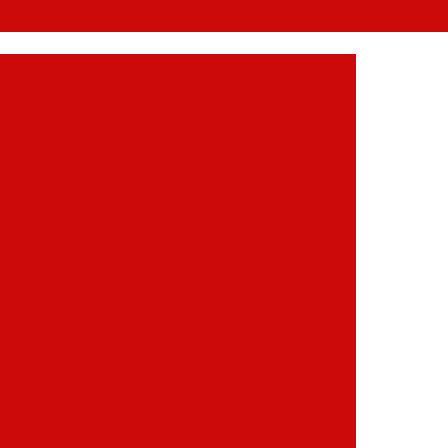
90
(41) 9729-3607
(41) 99911-8944
vendas@daitech.com.br
em digital
Empresa de totem
Empresa que faz totem
o
Fábrica de totem fotografico
igital
Outdoor digital display totem
ativo
Sistema de fila de atendimento
ma de senhas para filas de atendimento
 de autoatendimento supermercado
creen
Terminal de pagamento
Terminal gerenciador de senhas
oatendimento restaurante
ento preço
Totem atendimento virtual