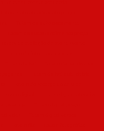
 auto atendimento academia
Totem auto atendimento preço
eço
Totem de auto pagamento
Totem de autoatendimento preço
Totem de avaliação de atendimento
Totem de fotos para eventos
Totem de led
Totem de led display
ropaganda
Totem de led publicitário
sa
Totem de recarga de celular
Totem digital
Totem digital interativo
al para loja
Totem digital preço
tal valor
Totem digital vertical
ha
Totem fila
Totem fotográfico