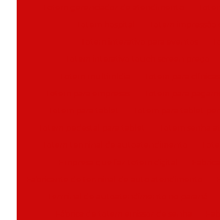
Totem gerenciador de atendimento
Totem
Totem hospital
Totem impressão 
Totem interativo para eventos
To
Totem interativo touch screen preço
Totem multimídia
Totem para clínicas
Totem para empresas
Totem para pagam
Totem para tablet
Totem para tablet pe
Totem pedestal para tablet
Totem senha a
Totem terminal de autoatendimento
Tote
Empresa que faz totem digital
Fabric
Fabricante de terminal de auto atendimento
Terminal de autoatendimento no paraná
Fábrica de totem emissor de senha
Fab