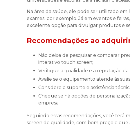
universidades e escolas, para facilitar o aces
Na área da saúde, ele pode ser utilizado em 
exames, por exemplo. Já em eventos e feiras
excelente opção para divulgar produtos e serv
Recomendações ao adquirir
Não deixe de pesquisar e comparar preços e funcionalidades antes de adquirir o seu totem
interativo touch screen;
Verifique a qualidade e a reputação d
Avalie se o equipamento atende às suas
Considere o suporte e assistência técni
Cheque se há opções de personalização e customização conforme a identidade visual da sua
empresa.
Seguindo essas recomendações, você terá ma
screen de qualidade, com bom preço e que a