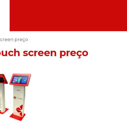
Totem emissor de senha em sp
Tot
Empresa de totem de pagamento
Fabricante de totem
screen preço
ouch screen preço