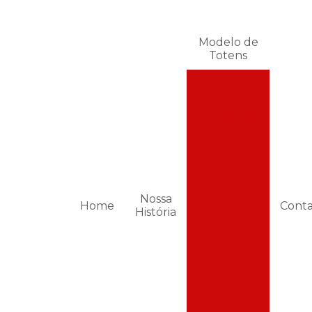
Modelo de
Totens
Totem para
Senhas
Totem para
Tablets
Totem
Fotográfico
Totem de
Nossa
Home
Cont
Pagamento
História
Totem
Carregador
de Celular
Totem
Multimídia