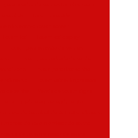
 gerenciador de senhas touch screen
de senhas
Totem interativo
tem interativo touch screen
Totem lcd
Totem lcd display
Totem para emissão de senhas
ento
Totem para retirada de senha
rsonalizado
Totem para tirar senha
tendimento
Totem tablet impressora
ns de senha
Venda de totem digital
a de terminal de autoatendimento
Empresa de terminal de auto atendimento
Empresa de totem emissor de senha
ricante de totem emissor de senha