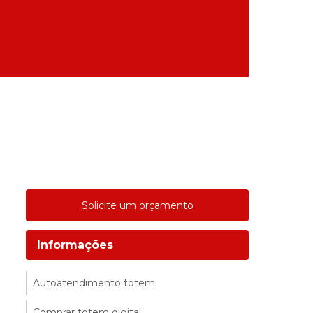
em emissor de senha no paraná
Fábrica de totem de pagamento
 de pagamento
Solicite um orçamento
Informações
Autoatendimento totem
Comprar totem digital