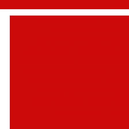
(41) 3205-81
Autoatendimento totem
Comprar tot
Empresa de totem fotografico
Empresas de totem de autoatendiment
Fabricante de totem
Fornecedor de totem d
Outdoor digital totem
Preço de totem inter
Sistema de senhas para atendimento
Siste
Terminal de autoatendimento
Terminal
Terminal de autoatendimento touch s
Terminal de pagamento automático preço
Terminal para tablet
Tote aut
Totem atendimento ao cliente
Totem atendim