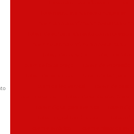
Totem auto atendimento
Totem
Totem auto atendimento hospitalar
Totem auto atendimento restaurante pr
Totem de autoatendimento com impressora
Totem de autoatendimento restaurante
Totem de consulta
Totem de fotos
Totem de fotos preço
Totem de impressão
Totem de led indoor
Totem de led para p
Totem de led vertical
Totem de pesqui
ato
Totem de senha
Totem de senha eletrônica
Totem digital para eventos
Totem digit
Totem digital touch screen
Totem digi
Totem eletrônico
Totem emissor de sen