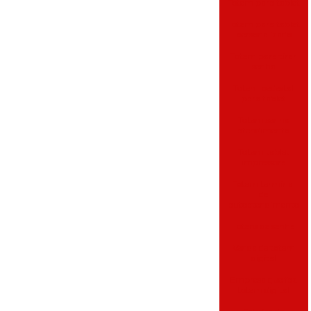
Totem para tablet
Totem para tablet
personalizado
Totem para tirar
senha
Totem pedestal
para tablet
Totem senha
atendimento
Totem tablet
impressora
Totem terminal
de
autoatendimento
Totens de senha
Venda de totem
digital
Empresa que faz
totem digital