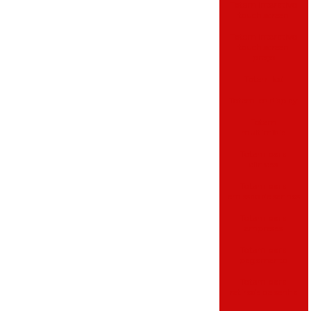
Totem interativo
touch screen
Totem interativo
touch screen
preço
Totem lcd
Totem lcd display
Totem
multimídia
Totem para
clínicas
Totem para
emissão de senhas
Totem para
empresas
Totem para
pagamento
Totem para
retirada de senha