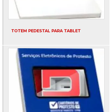
Totem de led publicitário
Totem de led vertical
Totem de pesquisa
TOTEM PEDESTAL PARA TABLET
Totem de recarga de celular
Totem de senha
Totem de senha eletrônica
Totem digital
Totem digital interativo
Totem digital para eventos
Totem digital para loja