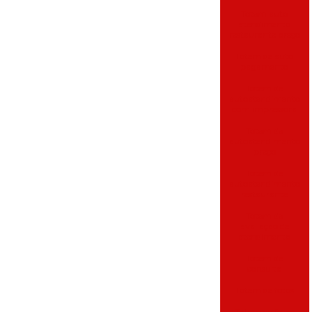
Totem auto
atendimento
restaurante preço
Totem de auto
pagamento
Totem de
autoatendimento
com impressora
Totem de
autoatendimento
preço
Totem de
autoatendimento
restaurante
Totem de
avaliação de
atendimento
Totem de
consulta
Totem de fotos
Totem de fotos