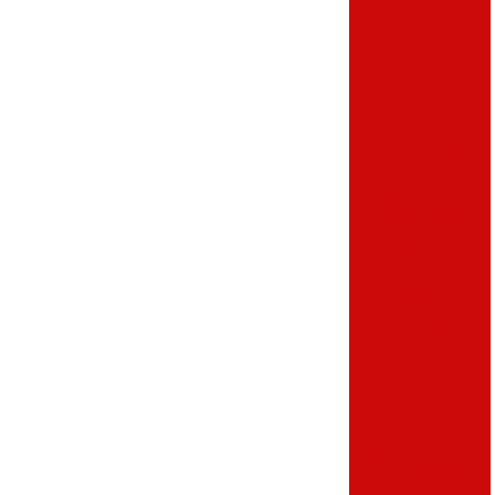
Totem eletrônico
Totem emissor de
senha
Totem fila
Totem fotográfico
Totem
gerenciador de
atendimento
Totem
gerenciador de
senhas touch
screen
Totem hospital
Totem impressão
de senhas
Totem interativo
Totem interativo
para eventos