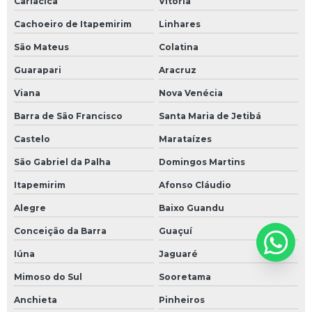
Cariacica
Vitória
Cachoeiro de Itapemirim
Linhares
São Mateus
Colatina
Guarapari
Aracruz
Viana
Nova Venécia
Barra de São Francisco
Santa Maria de Jetibá
Castelo
Marataízes
São Gabriel da Palha
Domingos Martins
Itapemirim
Afonso Cláudio
Alegre
Baixo Guandu
Conceição da Barra
Guaçuí
Iúna
Jaguaré
Mimoso do Sul
Sooretama
Anchieta
Pinheiros