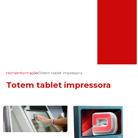
Totem emissor de
senha no paraná
Empresa de
totem de
pagamento
Fábrica de totem
de pagamento
Fabricante de
totem de
pagamento
Home
Informações
Totem tablet impressora
Totem tablet impressora