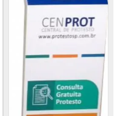
Totem digital preço
Totem digital touch screen
Totem digital valor
Totem digital vertical
Totem eletrônico
Totem emissor de senha
Totem fila
Totem fotográfico
Totem gerenciador de atendimento
Totem gerenciador de senhas touch screen
Totem hospital