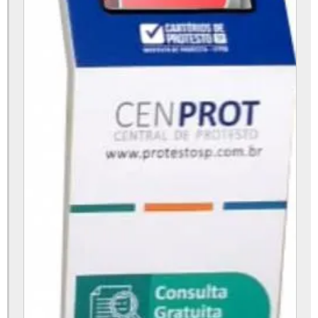
Venda de totem digital
Empresa que faz totem digital
Fabrica de terminal de autoatendimento
Fabricante de terminal de auto atendimento
Empresa de terminal de auto atendimento
Terminal de autoatendimento no paraná
Empresa de totem emissor de senha
Fábrica de totem emissor de senha
Fabricante de totem emissor de senha
Totem emissor de senha em sp
Totem emissor de senha no paraná