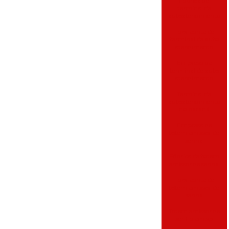
Fabrica de
terminal de
autoatendimento
Fabricante de
terminal de auto
atendimento
Empresa de
terminal de auto
atendimento
Terminal de
autoatendimento
no paraná
Empresa de
totem emissor de
senha
Fábrica de totem
emissor de senha
Fabricante de
totem emissor de
senha
Totem emissor de
senha em sp