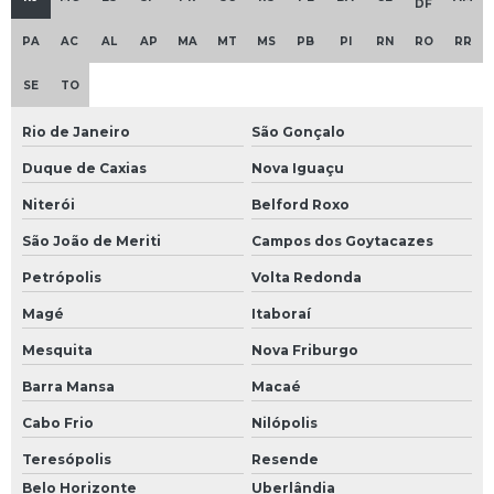
DF
PA
AC
AL
AP
MA
MT
MS
PB
PI
RN
RO
RR
SE
TO
Rio de Janeiro
São Gonçalo
Duque de Caxias
Nova Iguaçu
Niterói
Belford Roxo
São João de Meriti
Campos dos Goytacazes
Petrópolis
Volta Redonda
Magé
Itaboraí
Mesquita
Nova Friburgo
Barra Mansa
Macaé
Cabo Frio
Nilópolis
Teresópolis
Resende
Belo Horizonte
Uberlândia