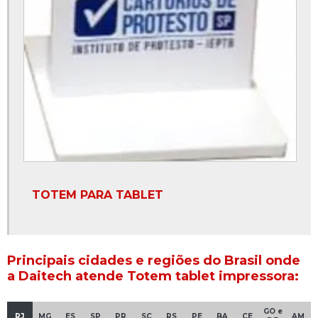
TOTEM PARA TABLET
Principais cidades e regiões do Brasil onde
a Daitech atende Totem tablet impressora:
GO e
RJ
MG
ES
SP
PR
SC
RS
PE
BA
CE
AM