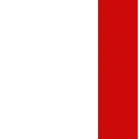
Empresas de
totem de
autoatendimento
Fábrica de totem
fotografico
Fabricante de
totem
Fornecedor de
totem digital
Outdoor digital
display totem
Outdoor digital
totem
Preço de totem
interativo
Sistema de fila de
atendimento
Sistema de senhas
para
atendimento
Sistema de senhas