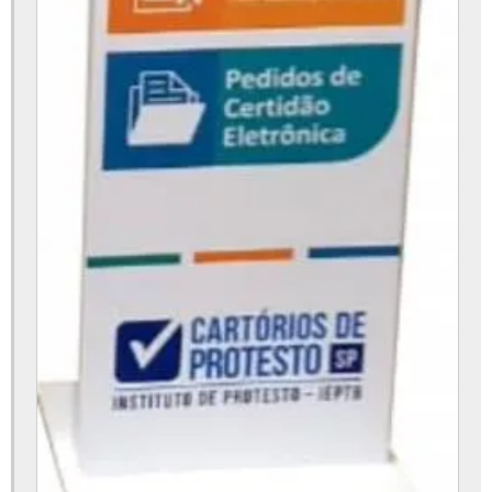
Totem de autoatendimento restaurante
Totem de avaliação de atendimento
Totem de consulta
Totem de fotos
Totem de fotos para eventos
Totem de fotos preço
Totem de impressão
Totem de led
Totem de led display
Totem de led indoor
Totem de led para propaganda