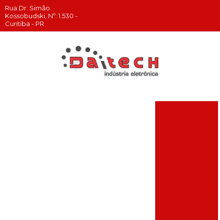
Rua Dr. Simão
(41)
(41)
(41)
Kossobudski, Nº: 1.530 -
3205-
9729-
99911-
vendas@daitech.com.br
Curitiba - PR
8190
3607
8944
Autoatendimento
totem
Comprar totem
digital
Empresa de
totem
Empresa de
totem fotografico
Empresa que faz
totem