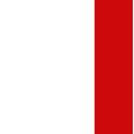
para filas de
atendimento
Terminal de
autoatendimento
Terminal de
autoatendimento
supermercado
Terminal de
autoatendimento
touch screen
Terminal de
pagamento
Terminal de
pagamento
automático preço
Terminal
gerenciador de
senhas
Terminal para
tablet
Tote