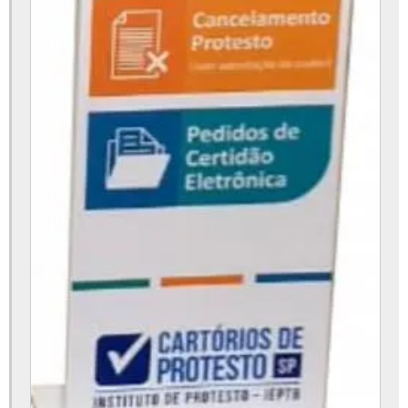
Totem impressão de senhas
Totem interativo
Totem interativo para eventos
Totem interativo touch screen
Totem interativo touch screen preço
Totem lcd
Totem lcd display
Totem multimídia
Totem para clínicas
Totem para emissão de senhas
Totem para empresas