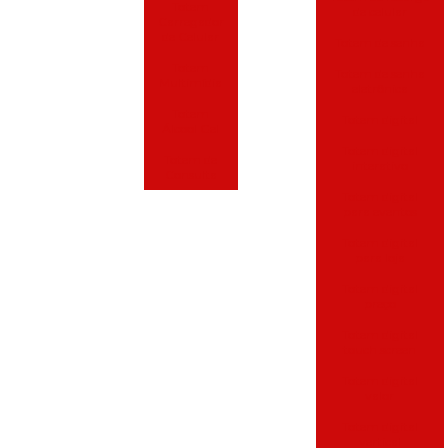
Totem
de celular
Carregador
de Celular
Totem de senha
Totem
Totem de senha
Multimídia
eletrônica
Totem
Totem digital
Álcool Gel
Totem digital
Totem de
interativo
Consulta
Totem digital
para eventos
Totem digital
para loja
Totem digital
preço
Totem digital
touch screen
Totem digital
valor
Totem digital
vertical