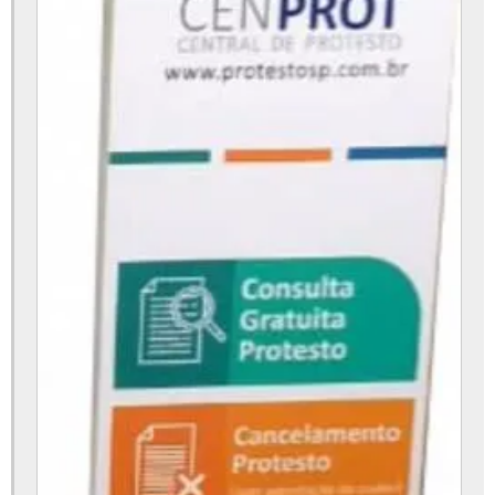
Totem atendimento ao cliente
Totem atendimento preço
Totem atendimento virtual
Totem auto atendimento
Totem auto atendimento academia
Totem auto atendimento hospitalar
Totem auto atendimento preço
Totem auto atendimento restaurante preço
Totem de auto pagamento
Totem de autoatendimento com impressora
Totem de autoatendimento preço