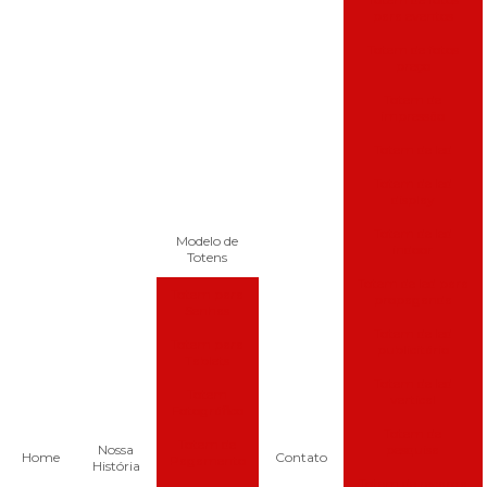
para eventos
Totem de fotos
preço
Totem de
impressão
Totem de led
Totem de led
display
Totem de led
Modelo de
indoor
Totens
Totem de led para
Totem para
propaganda
Senhas
Totem de led
Totem para
publicitário
Tablets
Totem de led
Totem
vertical
Fotográfico
Totem de
Totem de
Nossa
pesquisa
Home
Contato
Pagamento
História
Totem de recarga