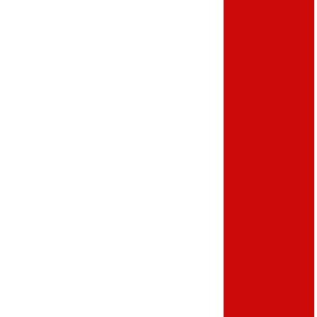
autoatendimento
restaurante
Totem
atendimento ao
cliente
Totem
atendimento
preço
Totem
atendimento
virtual
Totem auto
atendimento
Totem auto
atendimento
academia
Totem auto
atendimento
hospitalar
Totem auto
atendimento
preço