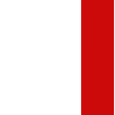
Totem interativo
touch screen
Totem interativo
touch screen
preço
Totem lcd
Totem lcd display
Totem
multimídia
Totem para
clínicas
Totem para
emissão de senhas
Totem para
empresas
Totem para
pagamento
Totem para
retirada de senha