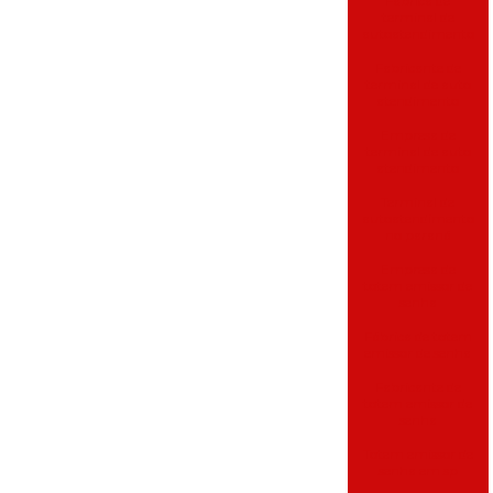
Fabrica de
terminal de
autoatendimento
Fabricante de
terminal de auto
atendimento
Empresa de
terminal de auto
atendimento
Terminal de
autoatendimento
no paraná
Empresa de
totem emissor de
senha
Fábrica de totem
emissor de senha
Fabricante de
totem emissor de
senha
Totem emissor de
senha em sp