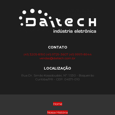
CONTATO
(41) 3205-8190
(41) 9729-3607
(41) 99911-8944
vendas@daitech.com.br
LOCALIZAÇÃO
Rua Dr. Simão Kossobudski, Nº: 1.530 - Boqueirão
Curitiba/PR - CEP: 04571-010
Home
Nossa História