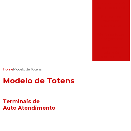
Totem emissor de
senha no paraná
Empresa de
totem de
pagamento
Fábrica de totem
de pagamento
Fabricante de
totem de
pagamento
Home
Modelo de Totens
Modelo de Totens
Terminais de
Auto Atendimento