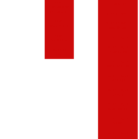
Totem
de celular
Carregador
de Celular
Totem de senha
Totem
Totem de senha
Multimídia
eletrônica
Totem
Totem digital
Álcool Gel
Totem digital
Totem de
interativo
Consulta
Totem digital
para eventos
Totem digital
para loja
Totem digital
preço
Totem digital
touch screen
Totem digital
valor
Totem digital
vertical