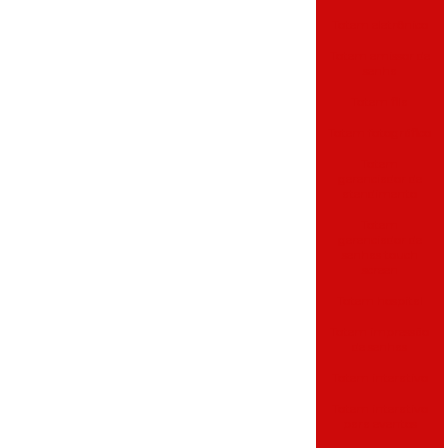
Totem eletrônico
Totem emissor de
senha
Totem fila
Totem fotográfico
Totem
gerenciador de
atendimento
Totem
gerenciador de
senhas touch
screen
Totem hospital
Totem impressão
de senhas
Totem interativo
Totem interativo
para eventos