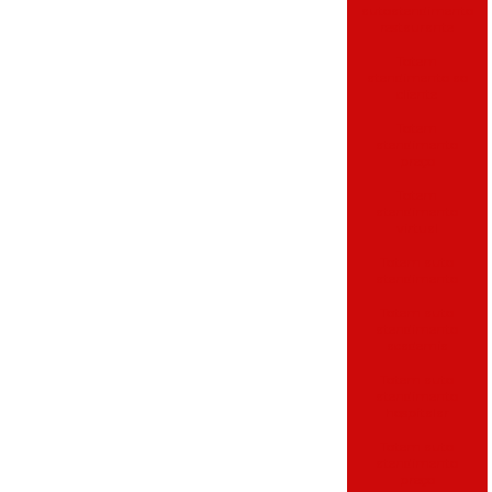
autoatendimento
restaurante
Totem
atendimento ao
cliente
Totem
atendimento
preço
Totem
atendimento
virtual
Totem auto
atendimento
Totem auto
atendimento
academia
Totem auto
atendimento
hospitalar
Totem auto
atendimento
preço