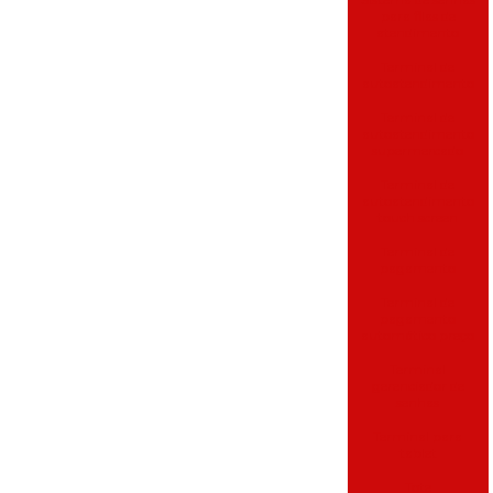
para filas de
atendimento
Terminal de
autoatendimento
Terminal de
autoatendimento
supermercado
Terminal de
autoatendimento
touch screen
Terminal de
pagamento
Terminal de
pagamento
automático preço
Terminal
gerenciador de
senhas
Terminal para
tablet
Tote