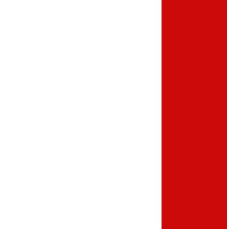
Empresas de
totem de
autoatendimento
Fábrica de totem
fotografico
Fabricante de
totem
Fornecedor de
totem digital
Outdoor digital
display totem
Outdoor digital
totem
Preço de totem
interativo
Sistema de fila de
atendimento
Sistema de senhas
para
atendimento
Sistema de senhas