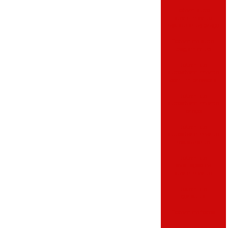
Totem auto
atendimento
restaurante preço
Totem de auto
pagamento
Totem de
autoatendimento
com impressora
Totem de
autoatendimento
preço
Totem de
autoatendimento
restaurante
Totem de
avaliação de
atendimento
Totem de
consulta
Totem de fotos
Totem de fotos