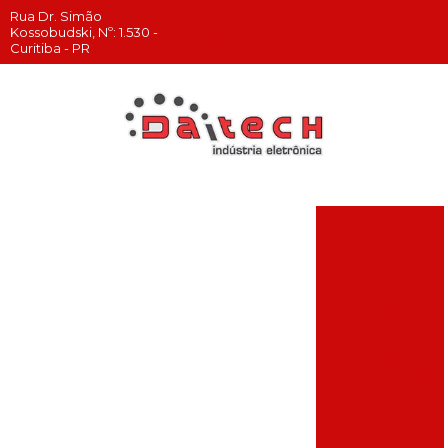
Rua Dr. Simão
(41)
(41)
(41)
Kossobudski, Nº: 1.530 -
3205-
9729-
99911-
vendas@daitech.com.br
Curitiba - PR
8190
3607
8944
Autoatendimento
totem
Comprar totem
digital
Empresa de
totem
Empresa de
totem fotografico
Empresa que faz
totem