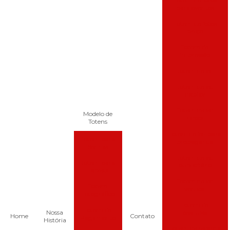
para eventos
Totem de fotos
preço
Totem de
impressão
Totem de led
Totem de led
display
Totem de led
Modelo de
indoor
Totens
Totem de led para
Totem para
propaganda
Senhas
Totem de led
Totem para
publicitário
Tablets
Totem de led
Totem
vertical
Fotográfico
Totem de
Totem de
Nossa
pesquisa
Home
Contato
Pagamento
História
Totem de recarga