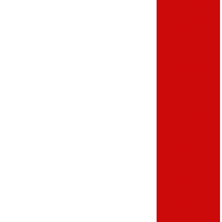
Totem para tablet
Totem para tablet
personalizado
Totem para tirar
senha
Totem pedestal
para tablet
Totem senha
atendimento
Totem tablet
impressora
Totem terminal
de
autoatendimento
Totens de senha
Venda de totem
digital
Empresa que faz
totem digital