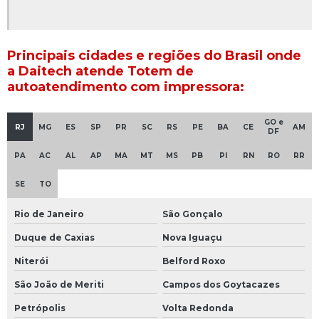
Totem fotográfico
Totem gerenciador de atendimento
Principais cidades e regiões do Brasil onde
a Daitech atende Totem de
Totem gerenciador de senhas touch screen
autoatendimento com impressora:
Totem hospital
GO e
RJ
MG
ES
SP
PR
SC
RS
PE
BA
CE
AM
DF
Totem impressão de senhas
PA
AC
AL
AP
MA
MT
MS
PB
PI
RN
RO
RR
Totem interativo
SE
TO
Totem interativo para eventos
Rio de Janeiro
São Gonçalo
Totem interativo touch screen
Duque de Caxias
Nova Iguaçu
Totem interativo touch screen preço
Niterói
Belford Roxo
Totem lcd
São João de Meriti
Campos dos Goytacazes
Petrópolis
Volta Redonda
Totem lcd display