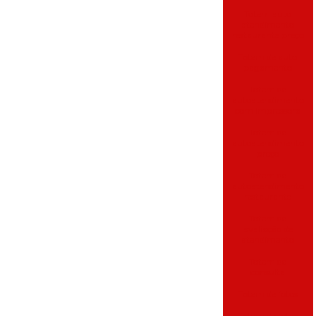
Totem auto
atendimento
restaurante preço
Totem de auto
pagamento
Totem de
autoatendimento
com impressora
Totem de
autoatendimento
preço
Totem de
autoatendimento
restaurante
Totem de
avaliação de
atendimento
Totem de
consulta
Totem de fotos
Totem de fotos