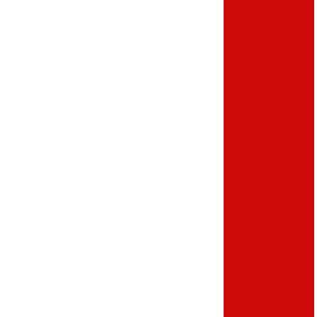
Totem eletrônico
Totem emissor de
senha
Totem fila
Totem fotográfico
Totem
gerenciador de
atendimento
Totem
gerenciador de
senhas touch
screen
Totem hospital
Totem impressão
de senhas
Totem interativo
Totem interativo
para eventos