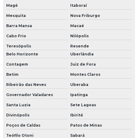
Magé
Itaboraí
Totem multimídia
Mesquita
Nova Friburgo
Totem para clínicas
Barra Mansa
Macaé
Totem para emissão de senhas
Cabo Frio
Nilópolis
Teresópolis
Resende
Totem para empresas
Belo Horizonte
Uberlândia
Totem para pagamento
Contagem
Juiz de Fora
Betim
Montes Claros
Totem para retirada de senha
Ribeirão das Neves
Uberaba
Totem para tablet
Governador Valadares
Ipatinga
Totem para tablet personalizado
Santa Luzia
Sete Lagoas
Totem para tirar senha
Divinópolis
Ibirité
Poços de Caldas
Patos de Minas
Totem pedestal para tablet
Teófilo Otoni
Sabará