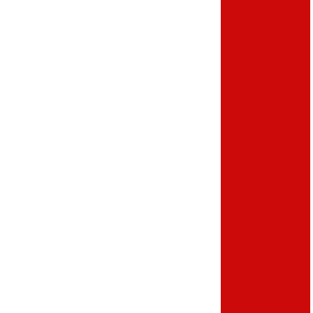
Fabrica de
terminal de
autoatendimento
Fabricante de
terminal de auto
atendimento
Empresa de
terminal de auto
atendimento
Terminal de
autoatendimento
no paraná
Empresa de
totem emissor de
senha
Fábrica de totem
emissor de senha
Fabricante de
totem emissor de
senha
Totem emissor de
senha em sp