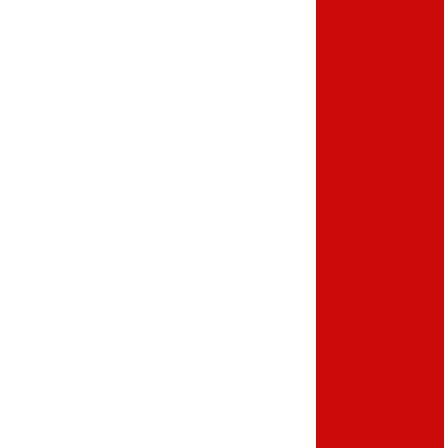
Empresas de
totem de
autoatendimento
Fábrica de totem
fotografico
Fabricante de
totem
Fornecedor de
totem digital
Outdoor digital
display totem
Outdoor digital
totem
Preço de totem
interativo
Sistema de fila de
atendimento
Sistema de senhas
para
atendimento
Sistema de senhas