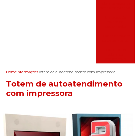
Totem emissor de
senha no paraná
Empresa de
totem de
pagamento
Fábrica de totem
de pagamento
Fabricante de
totem de
pagamento
Home
Informações
Totem de autoatendimento com impressora
Totem de autoatendimento
com impressora