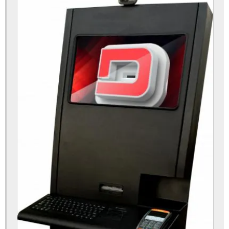
Totem de led
Totem de led display
Totem de led indoor
Totem de led para propaganda
Totem de led publicitário
Totem de led vertical
Totem de pesquisa
Totem de recarga de celular
Totem de senha
Totem de senha eletrônica