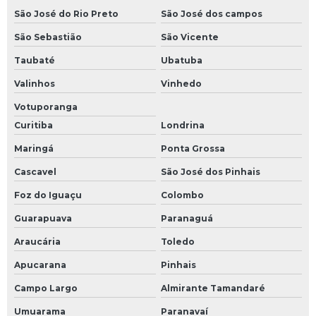
São José do Rio Preto
São José dos campos
São Sebastião
São Vicente
Taubaté
Ubatuba
Valinhos
Vinhedo
Votuporanga
Curitiba
Londrina
Maringá
Ponta Grossa
Cascavel
São José dos Pinhais
Foz do Iguaçu
Colombo
Guarapuava
Paranaguá
Araucária
Toledo
Apucarana
Pinhais
Campo Largo
Almirante Tamandaré
Umuarama
Paranavaí