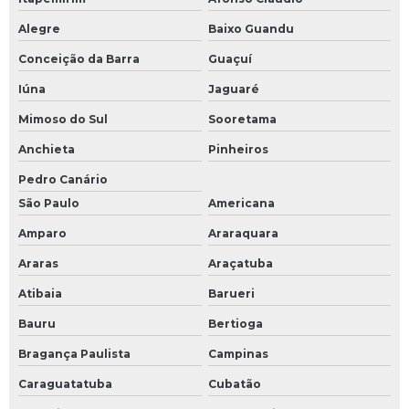
Fábrica de totem emissor de senha
Alegre
Baixo Guandu
Fabricante de totem emissor de senha
Conceição da Barra
Guaçuí
Iúna
Jaguaré
Totem emissor de senha em sp
Mimoso do Sul
Sooretama
Totem emissor de senha no paraná
Anchieta
Pinheiros
Empresa de totem de pagamento
Pedro Canário
São Paulo
Americana
Fábrica de totem de pagamento
Amparo
Araraquara
Fabricante de totem de pagamento
Araras
Araçatuba
Atibaia
Barueri
Bauru
Bertioga
Bragança Paulista
Campinas
Caraguatatuba
Cubatão