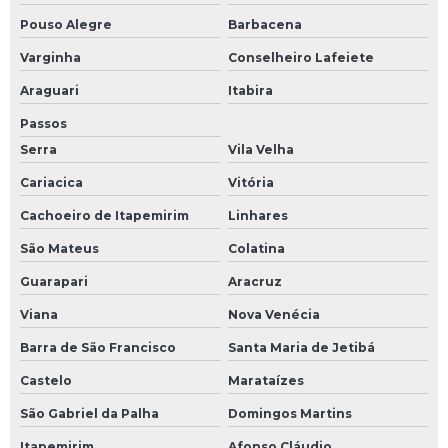
Totem senha atendimento
Pouso Alegre
Barbacena
Totem tablet impressora
Varginha
Conselheiro Lafeiete
Totem terminal de autoatendimento
Araguari
Itabira
Passos
Totens de senha
Serra
Vila Velha
Venda de totem digital
Cariacica
Vitória
Empresa que faz totem digital
Cachoeiro de Itapemirim
Linhares
São Mateus
Colatina
Fabrica de terminal de autoatendimento
Guarapari
Aracruz
Fabricante de terminal de auto atendimento
Viana
Nova Venécia
Empresa de terminal de auto atendimento
Barra de São Francisco
Santa Maria de Jetibá
Castelo
Marataízes
Terminal de autoatendimento no paraná
São Gabriel da Palha
Domingos Martins
Empresa de totem emissor de senha
Itapemirim
Afonso Cláudio