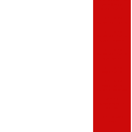
para filas de
atendimento
Terminal de
autoatendimento
Terminal de
autoatendimento
supermercado
Terminal de
autoatendimento
touch screen
Terminal de
pagamento
Terminal de
pagamento
automático preço
Terminal
gerenciador de
senhas
Terminal para
tablet
Tote