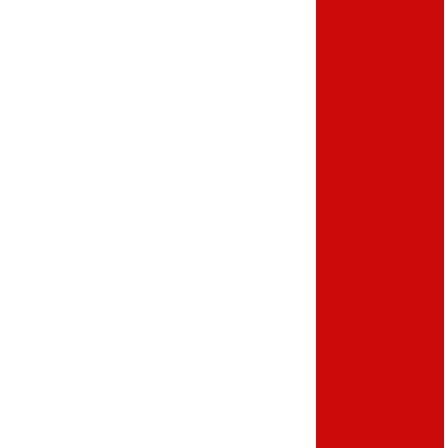
Totem interativo
touch screen
Totem interativo
touch screen
preço
Totem lcd
Totem lcd display
Totem
multimídia
Totem para
clínicas
Totem para
emissão de senhas
Totem para
empresas
Totem para
pagamento
Totem para
retirada de senha