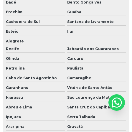
Bagé
Bento Gonçalves
Erechim
Guaíba
Cachoeira do Sul
Santana do Livramento
Esteio
Ijuí
Alegrete
Recife
Jaboatão dos Guararapes
Olinda
Caruaru
Petrolina
Paulista
Cabo de Santo Agostinho
Camaragibe
Garanhuns
Vitória de Santo Antão
Igarassu
São Lourenço da Mata
Abreu e Lima
Santa Cruz do Capibaribe
Ipojuca
Serra Talhada
Araripina
Gravatá