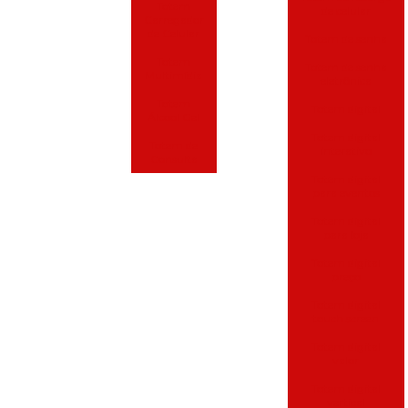
Totem
de celular
Carregador
de Celular
Totem de senha
Totem
Totem de senha
Multimídia
eletrônica
Totem
Totem digital
Álcool Gel
Totem digital
Totem de
interativo
Consulta
Totem digital
para eventos
Totem digital
para loja
Totem digital
preço
Totem digital
touch screen
Totem digital
valor
Totem digital
vertical