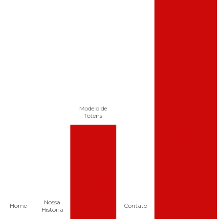
para eventos
Totem de fotos
preço
Totem de
impressão
Totem de led
Totem de led
display
Totem de led
Modelo de
indoor
Totens
Totem de led para
Totem para
propaganda
Senhas
Totem de led
Totem para
publicitário
Tablets
Totem de led
Totem
vertical
Fotográfico
Totem de
Totem de
Nossa
pesquisa
Home
Contato
Pagamento
História
Totem de recarga