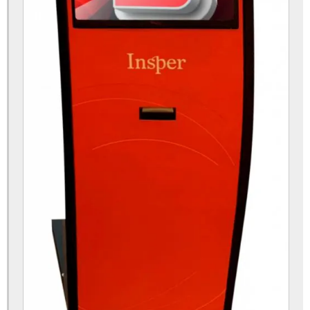
Terminal de pagamento automático preço
Terminal gerenciador de senhas
Terminal para tablet
Tote autoatendimento restaurante
Totem atendimento ao cliente
Totem atendimento preço
Totem atendimento virtual
Totem auto atendimento
Totem auto atendimento academia
Totem auto atendimento hospitalar
Totem auto atendimento preço