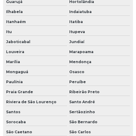
Guarujá
Hortolândia
Ilhabela
Indaiatuba
Itanhaém
Itatiba
Itu
Itupeva
Jaboticabal
Jundiaí
Louveira
Marapoama
Marília
Mendonça
Mongaguá
Osasco
Paulínia
Peruíbe
Praia Grande
Ribeirão Preto
Riviera de São Lourenço
Santo André
Santos
Sertãozinho
Sorocaba
São Bernardo
São Caetano
São Carlos