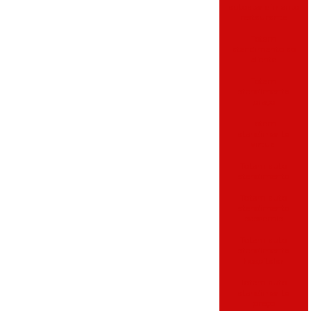
autoatendimento
restaurante
Totem
atendimento ao
cliente
Totem
atendimento
preço
Totem
atendimento
virtual
Totem auto
atendimento
Totem auto
atendimento
academia
Totem auto
atendimento
hospitalar
Totem auto
atendimento
preço