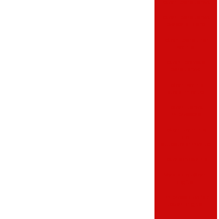
Totem para tablet
Totem para tablet
personalizado
Totem para tirar
senha
Totem pedestal
para tablet
Totem senha
atendimento
Totem tablet
impressora
Totem terminal
de
autoatendimento
Totens de senha
Venda de totem
digital
Empresa que faz
totem digital