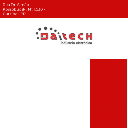
Rua Dr. Simão
(41)
(41)
(41)
Kossobudski, Nº: 1.530 -
3205-
9729-
99911-
vendas@daitech.com.br
Curitiba - PR
8190
3607
8944
Autoatendimento
totem
Comprar totem
digital
Empresa de
totem
Empresa de
totem fotografico
Empresa que faz
totem