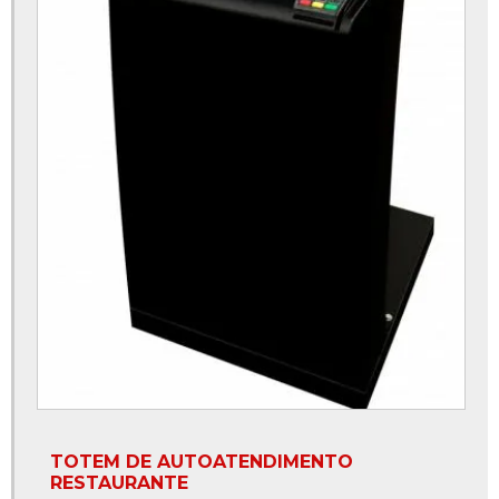
Totem digital
Totem digital interativo
Totem digital para eventos
Totem digital para loja
Totem digital preço
Totem digital touch screen
Totem digital valor
Totem digital vertical
Totem eletrônico
Totem emissor de senha
TOTEM DE AUTOATENDIMENTO
Totem fila
RESTAURANTE