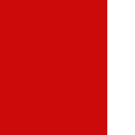
 gerenciador de senhas touch screen
de senhas
Totem interativo
tem interativo touch screen
Totem lcd
Totem lcd display
Totem para emissão de senhas
ento
Totem para retirada de senha
rsonalizado
Totem para tirar senha
tendimento
Totem tablet impressora
ns de senha
Venda de totem digital
a de terminal de autoatendimento
Empresa de terminal de auto atendimento
Empresa de totem emissor de senha
ricante de totem emissor de senha