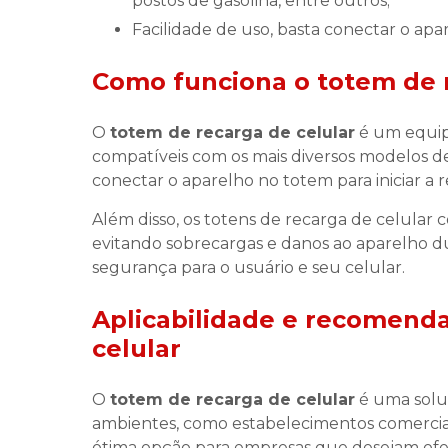
postos de gasolina, entre outros;
Facilidade de uso, basta conectar o apa
Como funciona o
totem de 
O
totem de recarga de celular
é um equip
compatíveis com os mais diversos modelos de
conectar o aparelho no totem para iniciar a 
Além disso, os totens de recarga de celular
evitando sobrecargas e danos ao aparelho du
segurança para o usuário e seu celular.
Aplicabilidade e recomend
celular
O
totem de recarga de celular
é uma soluç
ambientes, como estabelecimentos comerciais
ótima opção para empresas que desejam ofere