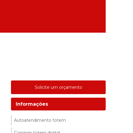
em emissor de senha no paraná
Fábrica de totem de pagamento
 de pagamento
Solicite um orçamento
Informações
Autoatendimento totem
Comprar totem digital