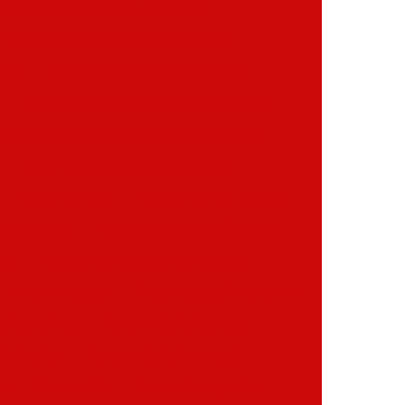
 auto atendimento academia
Totem auto atendimento preço
eço
Totem de auto pagamento
Totem de autoatendimento preço
Totem de avaliação de atendimento
Totem de fotos para eventos
Totem de led
Totem de led display
ropaganda
Totem de led publicitário
sa
Totem de recarga de celular
Totem digital
Totem digital interativo
al para loja
Totem digital preço
tal valor
Totem digital vertical
ha
Totem fila
Totem fotográfico