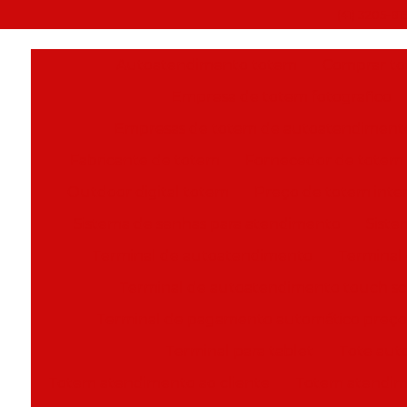
(41) 3205-81
Autoatendimento totem
Comprar tot
Empresa de totem fotografico
Empresas de totem de autoatendiment
Fabricante de totem
Fornecedor de totem d
Outdoor digital totem
Preço de totem inter
Sistema de senhas para atendimento
Siste
Terminal de autoatendimento
Terminal
Terminal de autoatendimento touch s
Terminal de pagamento automático preço
Terminal para tablet
Tote aut
Totem atendimento ao cliente
Totem atendim