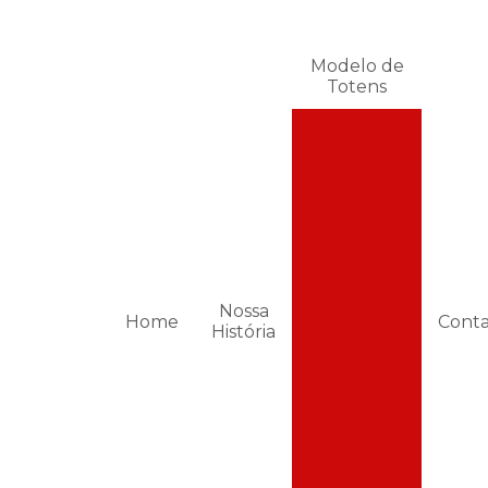
Modelo de
Totens
Totem para
Senhas
Totem para
Tablets
Totem
Fotográfico
Totem de
Nossa
Home
Cont
Pagamento
História
Totem
Carregador
de Celular
Totem
Multimídia