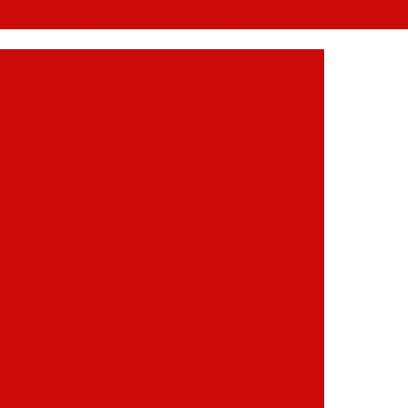
90
(41) 9729-3607
(41) 99911-8944
vendas@daitech.com.br
em digital
Empresa de totem
Empresa que faz totem
o
Fábrica de totem fotografico
igital
Outdoor digital display totem
ativo
Sistema de fila de atendimento
ma de senhas para filas de atendimento
 de autoatendimento supermercado
creen
Terminal de pagamento
Terminal gerenciador de senhas
oatendimento restaurante
ento preço
Totem atendimento virtual