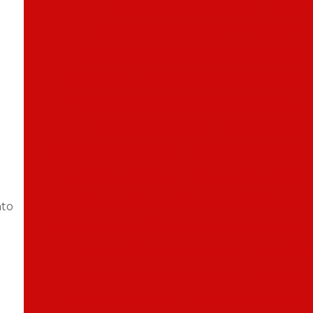
Totem auto atendimento
Totem
Totem auto atendimento hospitalar
Totem auto atendimento restaurante pr
Totem de autoatendimento com impressora
Totem de autoatendimento restaurante
Totem de consulta
Totem de fotos
Totem de fotos preço
Totem de impressão
Totem de led indoor
Totem de led para p
Totem de led vertical
Totem de pesqui
ato
Totem de senha
Totem de senha eletrônica
Totem digital para eventos
Totem digit
Totem digital touch screen
Totem digi
Totem eletrônico
Totem emissor de sen