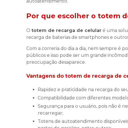
autoatendimento.
Por que escolher o
totem d
O
totem de recarga de celular
é uma solu
recarga de baterias de smartphones e outros 
Com a correria do dia a dia, nem sempre é p
públicos e isso pode ser um grande incômo
preocupação desaparece.
Vantagens do
totem de recarga de ce
Rapidez e praticidade na recarga do seu
Compatibilidade com diferentes modelos
Segurança para o usuário, pois não é necessário deixar o celular desbloqueado para
recarregar;
Totens de autoatendimento disponíveis em locais estratégicos, como shoppings, aeroportos,