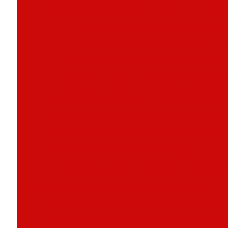
Totem gerenciador de atendimento
Totem
Totem hospital
Totem impressão 
Totem interativo para eventos
To
Totem interativo touch screen preço
Totem multimídia
Totem para clínicas
Totem para empresas
Totem para pagam
Totem para tablet
Totem para tablet pe
Totem pedestal para tablet
Totem senha a
Totem terminal de autoatendimento
Tote
Empresa que faz totem digital
Fabric
Fabricante de terminal de auto atendimento
Terminal de autoatendimento no paraná
Fábrica de totem emissor de senha
Fab