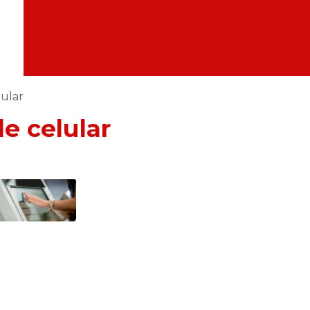
Totem emissor de senha em sp
Tot
Empresa de totem de pagamento
Fabricante de totem
ular
e celular